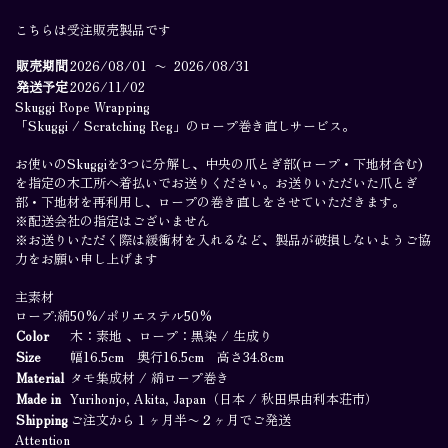
=0=
こちらは受注販売製品です
Dalur / Hidden Bench
販売期間
2026/08/01
〜
2026/08/31
Skuggi / Scratching Reg
発送予定
2026/11/02
Orka / Pour Over Bowl
Skuggi Rope Wrapping
Skuggi Rope Wrapping
Module
「Skuggi / Scratching Reg」のロープ巻き直しサービス。
黒
お使いのSkuggiを3つに分解し、中央の爪とぎ部(ロープ・下地材含む)
About
¥22,000
(Incl. tax)
を指定の木工所へ着払いでお送りください。お送りいただいた爪とぎ
Inspired
黒
白
部・下地材を再利用し、ロープの巻き直しをさせていただきます。
Private Viewing
※配送会社の指定はございません
Contact
※お送りいただく際は緩衝材を入れるなど、製品が破損しないようご協
To cart
力をお願い申し上げます
Account
Cart
主素材
ロープ:綿50%/ポリエステル50%
Join our newsletter
Color
木：素地 、ロープ：黒染 / 生成り
Size
幅16.5cm 奥行16.5cm 高さ34.8cm
Join
Material
タモ集成材 / 綿ロープ巻き
Made in
Yurihonjo, Akita, Japan（日本 / 秋田県由利本荘市）
Shipping
ご注文から１ヶ月半〜２ヶ月でご発送
Attention