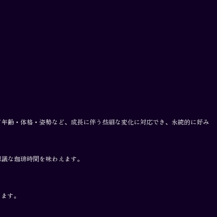
Contact
Account
Cart
=0=
て年齢・体格・姿勢など、成長に伴う些細な変化に対応でき、永続的に好み
思議な珈琲時間を味わえます。
ります。