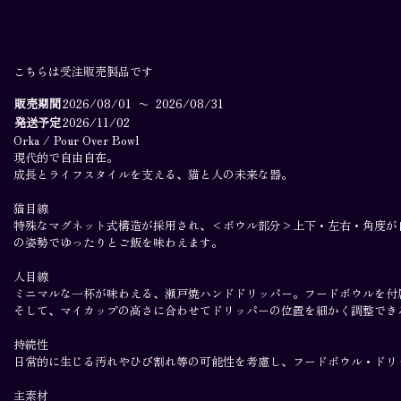
Product
About
Inspired
Private
Dalur / Hidden
Viewing
Bench
こちらは受注販売製品です
Skuggi /
Scratching
販売期間
2026/08/01
〜
2026/08/31
Reg
発送予定
2026/11/02
Orka / Pour
Orka / Pour Over Bowl
現代的で自由自在。
Over Bowl
成長とライフスタイルを支える、猫と人の未来な器。
Module
Dalur / Hidden Bench
猫目線
Skuggi / Scratching Reg
特殊なマグネット式構造が採用され、<ボウル部分>上下・左右・角度が
の姿勢でゆったりとご飯を味わえます。
Orka / Pour Over Bowl
Module
人目線
ミニマルな一杯が味わえる、瀬戸焼ハンドドリッパー。フードボウルを付
About
そして、マイカップの高さに合わせてドリッパーの位置を細かく調整でき
Inspired
持続性
Private Viewing
日常的に生じる汚れやひび割れ等の可能性を考慮し、フードボウル・ドリッパーは、
Contact
Account
主素材