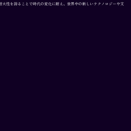
性・耐火性を誇ることで時代の変化に耐え、世界中の新しいテクノロジーや文