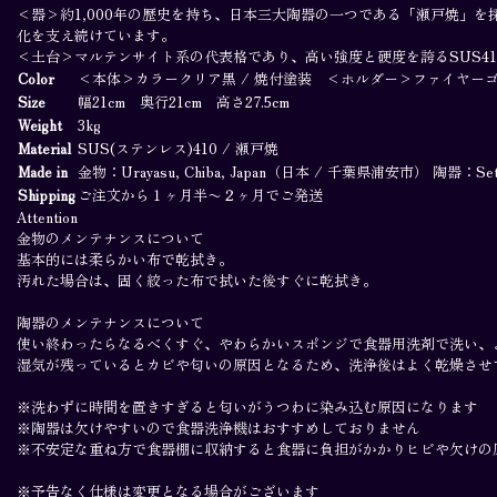
Cart
<器>約1,000年の歴史を持ち、日本三大陶器の一つである「瀬戸焼」
化を支え続けています。
Join our newsletter
<土台>マルテンサイト系の代表格であり、高い強度と硬度を誇るSUS4
Color
<本体>カラークリア黒 / 焼付塗装 <ホルダー>ファイヤー
Join
Size
幅21cm 奥行21cm 高さ27.5cm
Weight
3kg
Material
SUS(ステンレス)410 / 瀬戸焼
Made in
金物：Urayasu, Chiba, Japan（日本 / 千葉県浦安市） 陶器：Set
Shipping
ご注文から１ヶ月半〜２ヶ月でご発送
Attention
金物のメンテナンスについて
基本的には柔らかい布で乾拭き。
汚れた場合は、固く絞った布で拭いた後すぐに乾拭き。
陶器のメンテナンスについて
使い終わったらなるべくすぐ、やわらかいスポンジで食器用洗剤で洗い、
湿気が残っているとカビや匂いの原因となるため、洗浄後はよく乾燥させ
※洗わずに時間を置きすぎると匂いがうつわに染み込む原因になります
※陶器は欠けやすいので食器洗浄機はおすすめしておりません
※不安定な重ね方で食器棚に収納すると食器に負担がかかりヒビや欠けの
※予告なく仕様は変更となる場合がございます