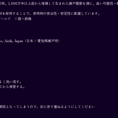
を採用。1,000万年以上前から堆積して生まれた瀬戸層群を源に、高い可塑
10を採用することで、使用時の安全性・安定性に配慮しています。
ゴールド <器>鉄釉
o, Aichi, Japan（日本 / 愛知県瀬戸市）
よく洗い流す。
てから保管する。
原因となってしまうので、似た形で重ねるようにしてください