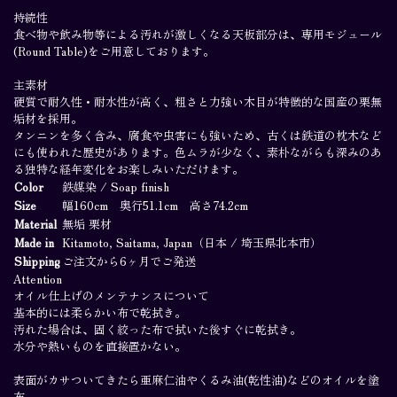
持続性
食べ物や飲み物等による汚れが激しくなる天板部分は、専用モジュール
(Round Table)をご用意しております。
主素材
硬質で耐久性・耐水性が高く、粗さと力強い木目が特徴的な国産の栗無
垢材を採用。
タンニンを多く含み、腐食や虫害にも強いため、古くは鉄道の枕木など
Join our newsletter
にも使われた歴史があります。色ムラが少なく、素朴ながらも深みのあ
Join
る独特な経年変化をお楽しみいただけます。
Color
鉄媒染 / Soap finish
Size
幅160cm 奥行51.1cm 高さ74.2cm
Material
無垢 栗材
Made in
Kitamoto, Saitama, Japan（日本 / 埼玉県北本市）
Policy
SCTA
©Jess.
Shipping
ご注文から6ヶ月でご発送
Attention
オイル仕上げのメンテナンスについて
基本的には柔らかい布で乾拭き。
汚れた場合は、固く絞った布で拭いた後すぐに乾拭き。
水分や熱いものを直接置かない。
表面がカサついてきたら亜麻仁油やくるみ油(乾性油)などのオイルを塗
布。