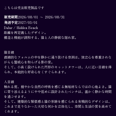
=0=
こちらは受注販売製品です
Dalur / Hidden Bench
販売期間
2026/08/01
〜
2026/08/31
Skuggi / Scratching Reg
発送予定
2027/03/01
Orka / Pour Over Bowl
Dalur / Hidden Bench
Dalur / Hidden Bench
Module
距離を再定義したデザイン。
構造と機能が調和する、猫と人の静寂な隠れ家。
鉄媒染
About
¥825,000
(Incl. tax)
Inspired
鉄媒染
猫目線
Private Viewing
直線的なフォルムの中を静かに通り抜ける空洞は、独立心を尊重されな
Contact
がらも警戒心を和らげる影の家。
To cart
そして、小高く設けられた円形のキャットタワーは、人に近い目線を得
Account
られ、本能的な好奇心をくすぐられます。
Cart
人目線
Join our newsletter
触れる度、穏やかな自然の呼吸を感じる無垢材ならではの心地よさ。猫
に寄り添えるようにやや低めに設計されたベンチは、温かく静かな時間
Join
を過ごせます。
そして、建築的な緊張感と猫の形跡を感じられる有機的なデザインは、
これまで足りなかった大切な何かを立体化し、空間と生活の質を高めて
くれます。